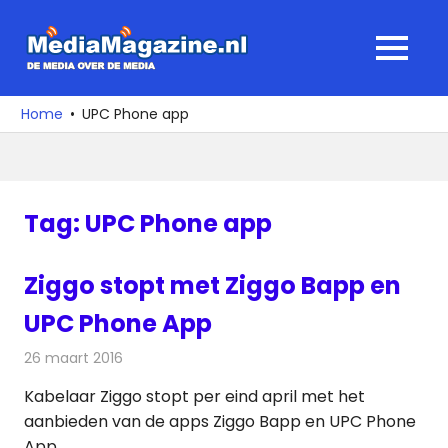
Ga
naar
MediaMagaz
MENU
de
De
inhoud
media
Home
UPC Phone app
over
de
media
Tag:
UPC Phone app
Ziggo stopt met Ziggo Bapp en
UPC Phone App
26 maart 2016
Redactie
Kabelzaken
,
Nieuws
,
Telecom
Kabelaar Ziggo stopt per eind april met het
aanbieden van de apps Ziggo Bapp en UPC Phone
App.