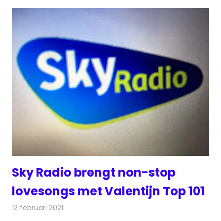
Sky Radio brengt non-stop
lovesongs met Valentijn Top 101
12 februari 2021
Redactie
Radionieuws