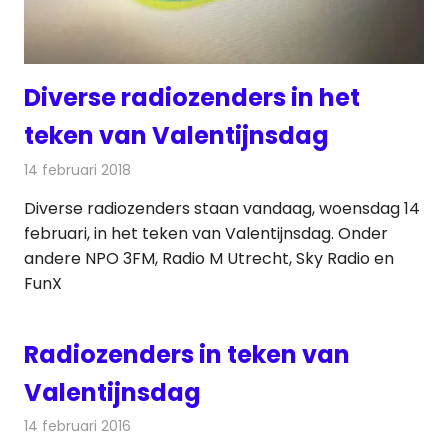
Diverse radiozenders in het
teken van Valentijnsdag
14 februari 2018
Redactie
Nieuws
,
Radionieuws
Diverse radiozenders staan vandaag, woensdag 14
februari, in het teken van Valentijnsdag. Onder
andere NPO 3FM, Radio M Utrecht, Sky Radio en
FunX
Radiozenders in teken van
Valentijnsdag
14 februari 2016
Redactie
Nieuws
,
Radionieuws