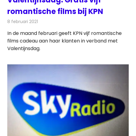
romantische films bij KPN
8 februari 2021
Redactie
Televisienieuws
In de maand februari geeft KPN vijf romantische
films cadeau aan haar klanten in verband met
Valentijnsdag.