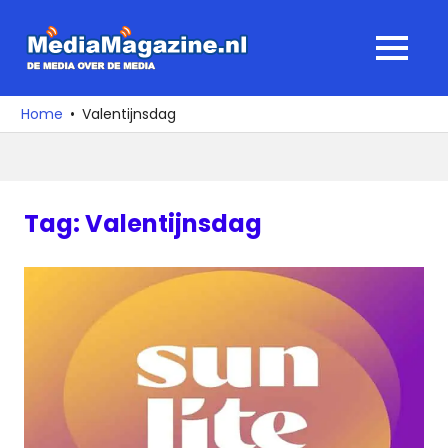
Ga
naar
MediaMagaz
MENU
de
De
inhoud
media
Home
Valentijnsdag
over
de
media
Tag:
Valentijnsdag