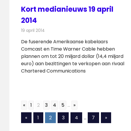
Kort medianieuws 19 april
2014
19 april 2014
Redactie
Andere media over de media
De fuserende Amerikaanse kabelaars
Comcast en Time Warner Cable hebben
plannen om tot 20 miljard dollar (14,4 miljard
euro) aan bezittingen te verkopen aan rivaal
Chartered Communications
«
1
2
3
4
5
...
»
Berichten
Vorige
Volgende
«
1
2
3
4
…
7
»
berichten
berichten
paginering