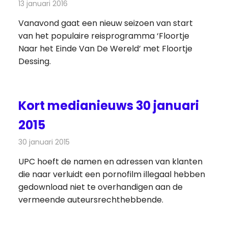
13 januari 2016
Redactie
Nieuws
,
Televisienieuws
Vanavond gaat een nieuw seizoen van start
van het populaire reisprogramma ‘Floortje
Naar het Einde Van De Wereld’ met Floortje
Dessing.
Kort medianieuws 30 januari
2015
30 januari 2015
Redactie
Andere media over de media
UPC hoeft de namen en adressen van klanten
die naar verluidt een pornofilm illegaal hebben
gedownload niet te overhandigen aan de
vermeende auteursrechthebbende.