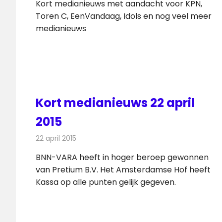
Kort medianieuws met aandacht voor KPN,
Toren C, EenVandaag, Idols en nog veel meer
medianieuws
Kort medianieuws 22 april
2015
22 april 2015
Redactie
Andere media over de media
BNN-VARA heeft in hoger beroep gewonnen
van Pretium B.V. Het Amsterdamse Hof heeft
Kassa op alle punten gelijk gegeven.