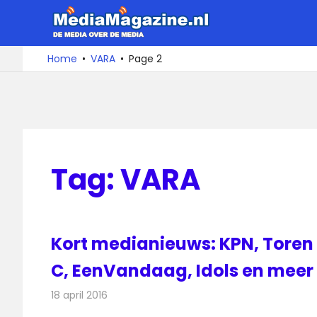
Ga
MediaMa
naar
de
De
Home
VARA
Page 2
media
inhoud
over
de
media
Tag:
VARA
Kort medianieuws: KPN, Toren
C, EenVandaag, Idols en meer
18 april 2016
Redactie
Andere media over de media
,
Nieuws