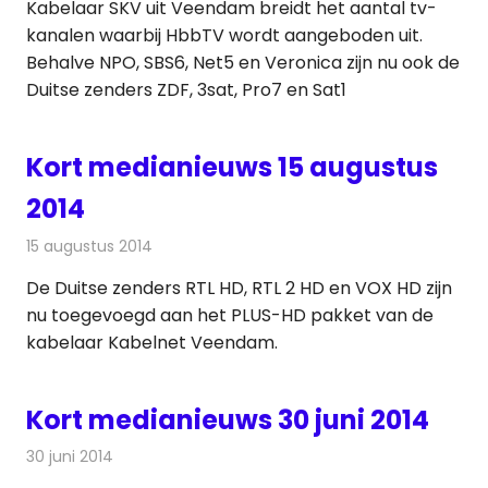
Kabelaar SKV uit Veendam breidt het aantal tv-
kanalen waarbij HbbTV wordt aangeboden uit.
Behalve NPO, SBS6, Net5 en Veronica zijn nu ook de
Duitse zenders ZDF, 3sat, Pro7 en Sat1
Kort medianieuws 15 augustus
2014
15 augustus 2014
Redactie
Andere media over de media
De Duitse zenders RTL HD, RTL 2 HD en VOX HD zijn
nu toegevoegd aan het PLUS-HD pakket van de
kabelaar Kabelnet Veendam.
Kort medianieuws 30 juni 2014
30 juni 2014
Redactie
Andere media over de media