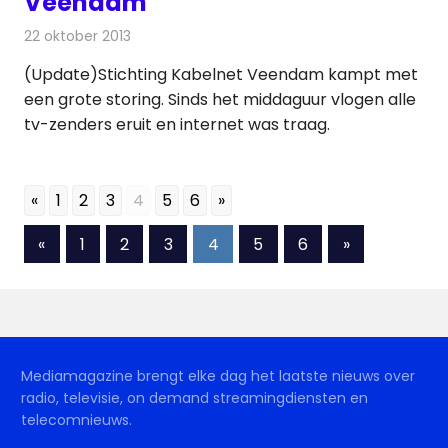
Veendam
22 oktober 2013
Redactie
Kabelzaken
(Update)Stichting Kabelnet Veendam kampt met
een grote storing. Sinds het middaguur vlogen alle
tv-zenders eruit en internet was traag.
«
1
2
3
4
5
6
»
Berichten
Vorige
Volgende
«
1
2
3
4
5
6
»
berichten
berichten
paginering
Mediamagazine brengt elke dag het laatste nieuws over
radio, televisie, on demand streamingdiensten en
telecomnieuws.