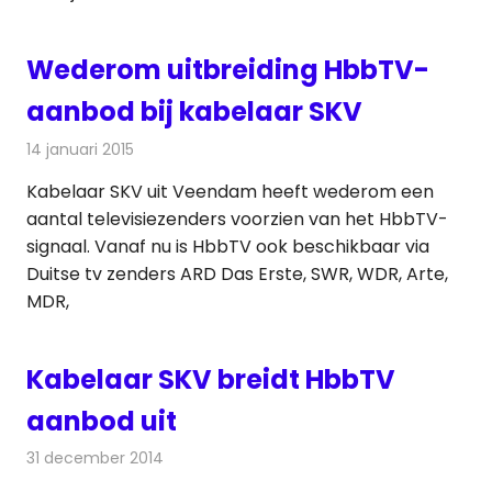
Wederom uitbreiding HbbTV-
aanbod bij kabelaar SKV
14 januari 2015
Redactie
Kabelzaken
Kabelaar SKV uit Veendam heeft wederom een
aantal televisiezenders voorzien van het HbbTV-
signaal. Vanaf nu is HbbTV ook beschikbaar via
Duitse tv zenders ARD Das Erste, SWR, WDR, Arte,
MDR,
Kabelaar SKV breidt HbbTV
aanbod uit
31 december 2014
Redactie
Kabelzaken