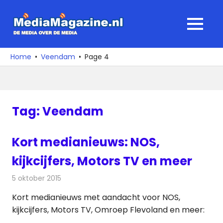
Ga
naar
MediaMagaz
MENU
de
De
inhoud
media
Home
Veendam
Page 4
over
de
media
Tag:
Veendam
Kort medianieuws: NOS,
kijkcijfers, Motors TV en meer
5 oktober 2015
Redactie
Andere media over de media
,
Nieuws
Kort medianieuws met aandacht voor NOS,
kijkcijfers, Motors TV, Omroep Flevoland en meer: