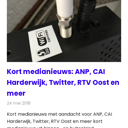
Kort medianieuws: ANP, CAI
Harderwijk, Twitter, RTV Oost en
meer
24 mei 2018
Redactie
Andere media over de media
Kort medianieuws met aandacht voor ANP, CAI
Harderwijk, Twitter, RTV Oost en meer kort