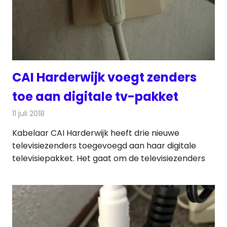
CAI Harderwijk voegt zenders
toe aan digitale tv-pakket
11 juli 2018
Redactie
Televisienieuws
Kabelaar CAI Harderwijk heeft drie nieuwe
televisiezenders toegevoegd aan haar digitale
televisiepakket. Het gaat om de televisiezenders