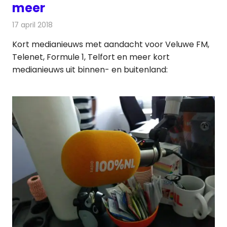
meer
17 april 2018
Redactie
Andere media over de media
,
Nieuws
Kort medianieuws met aandacht voor Veluwe FM,
Telenet, Formule 1, Telfort en meer kort
medianieuws uit binnen- en buitenland: