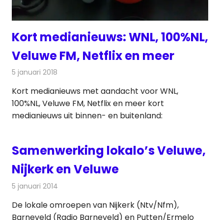
Kort medianieuws: WNL, 100%NL,
Veluwe FM, Netflix en meer
5 januari 2018
Redactie
Andere media over de media
,
Nieuws
Kort medianieuws met aandacht voor WNL,
100%NL, Veluwe FM, Netflix en meer kort
medianieuws uit binnen- en buitenland:
Samenwerking lokalo’s Veluwe,
Nijkerk en Veluwe
5 januari 2014
Redactie
Radionieuws
De lokale omroepen van Nijkerk (Ntv/Nfm),
Barneveld (Radio Barneveld) en Putten/Ermelo