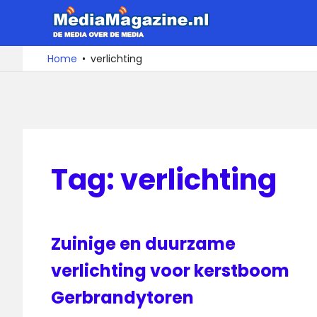
Ga
MediaMa
naar
de
De
Home
verlichting
media
inhoud
over
de
media
Tag:
verlichting
Zuinige en duurzame
verlichting voor kerstboom
Gerbrandytoren