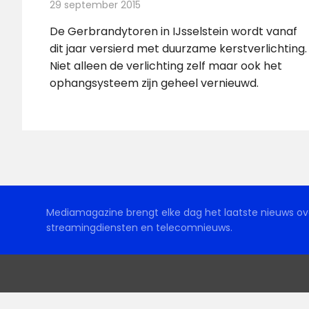
29 september 2015
Redactie
Nieuws
,
Radionieuws
De Gerbrandytoren in IJsselstein wordt vanaf
dit jaar versierd met duurzame kerstverlichting.
Niet alleen de verlichting zelf maar ook het
ophangsysteem zijn geheel vernieuwd.
Mediamagazine brengt elke dag het laatste nieuws ove
streamingdiensten en telecomnieuws.