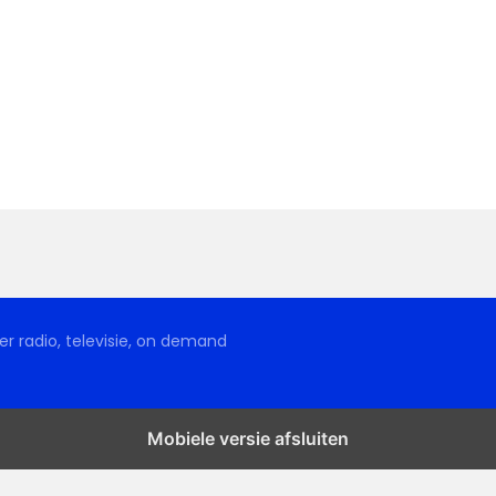
r radio, televisie, on demand
Mobiele versie afsluiten