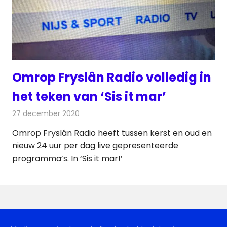
Omrop Fryslân Radio volledig in
het teken van ‘Sis it mar’
27 december 2020
Redactie
Radionieuws
Omrop Fryslân Radio heeft tussen kerst en oud en
nieuw 24 uur per dag live gepresenteerde
programma’s. In ‘Sis it mar!’