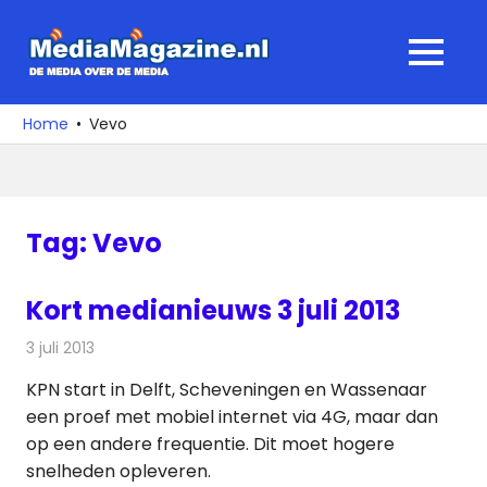
Ga
naar
MediaMagaz
MENU
de
De
inhoud
media
Home
Vevo
over
de
media
Tag:
Vevo
Kort medianieuws 3 juli 2013
3 juli 2013
Redactie
Andere media over de media
KPN start in Delft, Scheveningen en Wassenaar
een proef met mobiel internet via 4G, maar dan
op een andere frequentie. Dit moet hogere
snelheden opleveren.