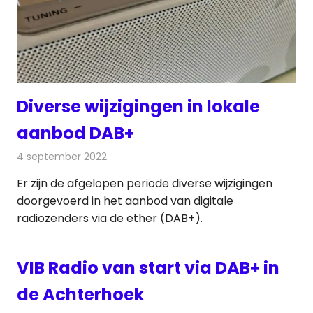
Diverse wijzigingen in lokale
aanbod DAB+
4 september 2022
Redactie
Radionieuws
Er zijn de afgelopen periode diverse wijzigingen
doorgevoerd in het aanbod van digitale
radiozenders via de ether (DAB+).
VIB Radio van start via DAB+ in
de Achterhoek