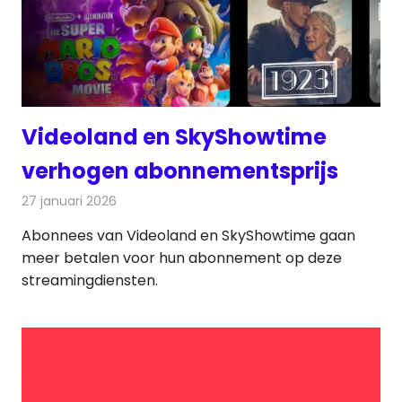
Videoland en SkyShowtime
verhogen abonnementsprijs
27 januari 2026
Redactie
On-demand
Abonnees van Videoland en SkyShowtime gaan
meer betalen voor hun abonnement op deze
streamingdiensten.