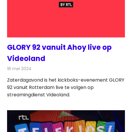
GLORY 92 vanuit Ahoy live op
Videoland
18 mei 2024
Redactie
Televisienieuws
Zaterdagavond is het kickboks-evenement GLORY
92 vanuit Rotterdam live te volgen op
streamingdienst Videoland.