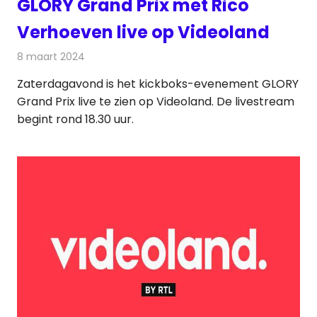
GLORY Grand Prix met Rico
Verhoeven live op Videoland
8 maart 2024
Redactie
Televisienieuws
Zaterdagavond is het kickboks-evenement GLORY
Grand Prix live te zien op Videoland. De livestream
begint rond 18.30 uur.