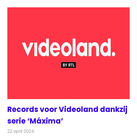
Records voor Videoland dankzij
serie ‘Máxima’
22 april 2024
Redactie
On-demand