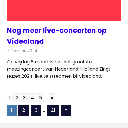
Nog meer live-concerten op
Videoland
7 februari 2024
Redactie
Televisienieuws
Op vrijdag 8 maart is het het grootste
meezingconcert van Nederland: ‘Holland Zingt
Hazes 2024’ live te streamen bij Videoland.
1
2
3
4
5
...
»
Berichten
Volgende
1
2
3
…
21
»
berichten
paginering