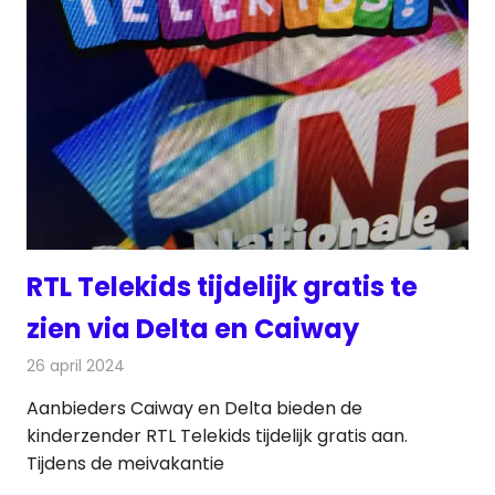
RTL Telekids tijdelijk gratis te
zien via Delta en Caiway
26 april 2024
Redactie
Televisienieuws
Aanbieders Caiway en Delta bieden de
kinderzender RTL Telekids tijdelijk gratis aan.
Tijdens de meivakantie