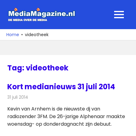
Ga
naar
MediaMagaz
MENU
de
De
inhoud
media
Home
videotheek
over
de
media
Tag:
videotheek
Kort medianieuws 31 juli 2014
31 juli 2014
Redactie
Andere media over de media
Kevin van Arnhem is de nieuwste dj van
radiozender 3FM. De 26-jarige Alphenaar maakte
woensdag- op donderdagnacht zijn debuut.