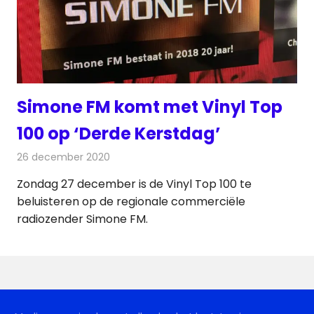
Simone FM komt met Vinyl Top
100 op ‘Derde Kerstdag’
26 december 2020
Redactie
Radionieuws
Zondag 27 december is de Vinyl Top 100 te
beluisteren op de regionale commerciële
radiozender Simone FM.