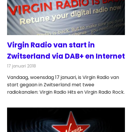
Virgin Radio van start in
Zwitserland via DAB+ en Internet
17 januari 2018
Redactie
Nieuws
,
Radionieuws
Vandaag, woensdag 17 januari, is Virgin Radio van
start gegaan in Zwitserland met twee
radiokanalen: Virgin Radio Hits en Virgin Radio Rock.