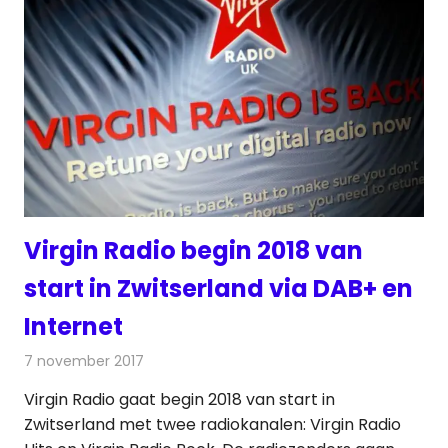
Virgin Radio begin 2018 van
start in Zwitserland via DAB+ en
Internet
7 november 2017
Redactie
Nieuws
,
Radionieuws
Virgin Radio gaat begin 2018 van start in
Zwitserland met twee radiokanalen: Virgin Radio