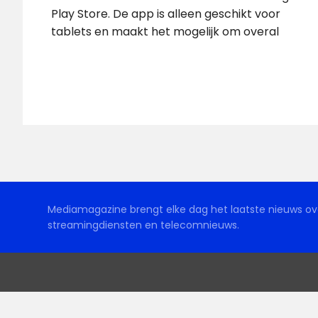
Play Store. De app is alleen geschikt voor
tablets en maakt het mogelijk om overal
Mediamagazine brengt elke dag het laatste nieuws ove
streamingdiensten en telecomnieuws.