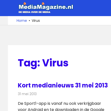
Ga
MediaMa
naar
de
De
Home
Virus
media
inhoud
over
de
media
Tag:
Virus
Kort medianieuws 31 mei 2013
31 mei 2013
Redactie
Andere media over de media
De Sport1-app is vanaf nu ook verkrijgbaar
voor Android en te downloaden in de Google