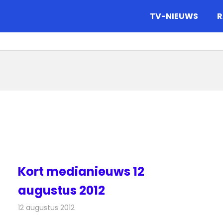
gazine.
TV-NIEUWS
R
Kort medianieuws 12
augustus 2012
12 augustus 2012
Redactie
Andere media over de media