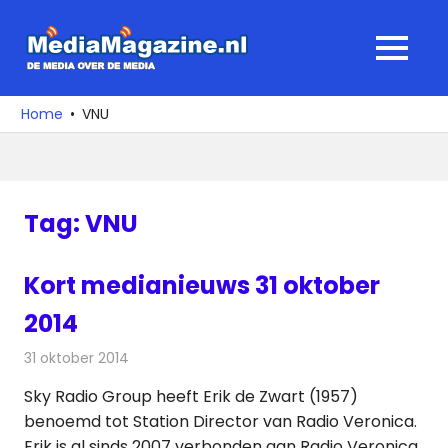
Ga
naar
MediaMagaz
MENU
de
De
inhoud
media
Home
VNU
over
de
media
Tag:
VNU
Kort medianieuws 31 oktober
2014
31 oktober 2014
Redactie
Andere media over de media
Sky Radio Group heeft Erik de Zwart (1957)
benoemd tot Station Director van Radio Veronica.
Erik is al sinds 2007 verbonden aan Radio Veronica