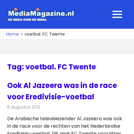
Ga
naar
MediaMagaz
MENU
de
De
inhoud
media
Home
voetbal. FC Twente
over
de
media
Tag:
voetbal. FC Twente
Ook Al Jazeera was in de race
voor Eredivisie-voetbal
8 augustus 2012
Redactie
Televisienieuws
De Arabische televisiezender Al Jazeera was ook
in de race voor de rechten van het Nederlandse
Eredivisie-voetbal. Dit zegt FC Twente voorzitter