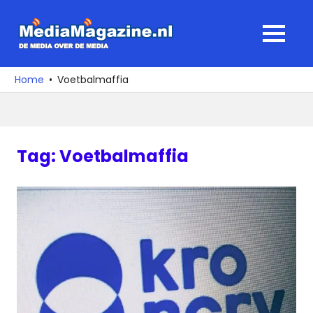
Ga
naar
MediaMagaz
MENU
de
De
inhoud
media
Home
Voetbalmaffia
over
de
media
Tag:
Voetbalmaffia