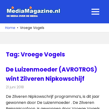
Ga
naar
MediaMagaz
MENU
de
De
inhoud
media
Home
Vroege Vogels
over
de
media
Tag:
Vroege Vogels
De Luizenmoeder (AVROTROS)
wint Zilveren Nipkowschijf
21 juni 2018
Redactie
Televisienieuws
De Zilveren Nipkowschrijf programma’s, is dit jaar
gewonnen door De Luizenmoeder . De Zilveren
Reissmicrofoon, is gewonnen door Vroege Vogels.