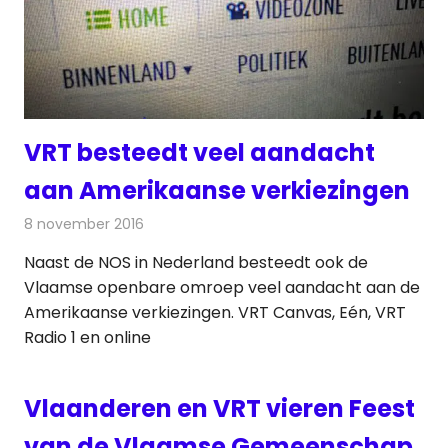
VRT besteedt veel aandacht
aan Amerikaanse verkiezingen
8 november 2016
Redactie
Nieuws
,
Radionieuws
,
Televisienieuws
Naast de NOS in Nederland besteedt ook de
Vlaamse openbare omroep veel aandacht aan de
Amerikaanse verkiezingen. VRT Canvas, Eén, VRT
Radio 1 en online
Vlaanderen en VRT vieren Feest
van de Vlaamse Gemeenschap