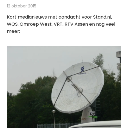
12 oktober 2015
Redactie
Andere media over de media
,
Nieuws
Kort medianieuws met aandacht voor Stand.nl,
WOS, Omroep West, VRT, RTV Assen en nog veel
meer: