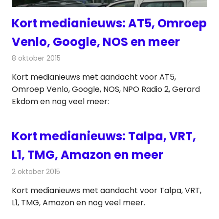
Kort medianieuws: AT5, Omroep
Venlo, Google, NOS en meer
8 oktober 2015
Redactie
Andere media over de media
,
Nieuws
Kort medianieuws met aandacht voor AT5,
Omroep Venlo, Google, NOS, NPO Radio 2, Gerard
Ekdom en nog veel meer:
Kort medianieuws: Talpa, VRT,
L1, TMG, Amazon en meer
2 oktober 2015
Redactie
Andere media over de media
,
Nieuws
Kort medianieuws met aandacht voor Talpa, VRT,
L1, TMG, Amazon en nog veel meer.