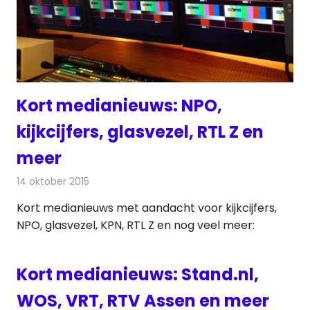
Kort medianieuws: NPO,
kijkcijfers, glasvezel, RTL Z en
meer
14 oktober 2015
Redactie
Andere media over de media
,
Nieuws
Kort medianieuws met aandacht voor kijkcijfers,
NPO, glasvezel, KPN, RTL Z en nog veel meer:
Kort medianieuws: Stand.nl,
WOS, VRT, RTV Assen en meer