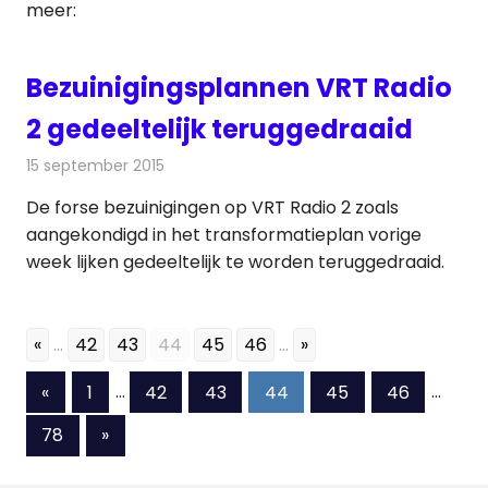
meer:
Bezuinigingsplannen VRT Radio
2 gedeeltelijk teruggedraaid
15 september 2015
Redactie
Nieuws
,
Radionieuws
,
Televisienieuws
De forse bezuinigingen op VRT Radio 2 zoals
aangekondigd in het transformatieplan vorige
week lijken gedeeltelijk te worden teruggedraaid.
«
...
42
43
44
45
46
...
»
Berichten
Vorige
«
1
…
42
43
44
45
46
…
berichten
paginering
Volgende
78
»
berichten