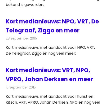
bekend is geworden.
Kort medianieuws: NPO, VRT, De
Telegraaf, Ziggo en meer
28 september 2015
Redactie
Andere media over de media
,
Nieuws
Kort medianieuws met aandacht voor NPO, VRT,
De Telegraaf, Ziggo en nog veel meer:
Kort medianieuws: VRT, NPO,
VPRO, Johan Derksen en meer
15 september 2015
Redactie
Andere media over de media
,
Nieuws
Kort medianieuws met aandacht voor Kunst en
Kitsch, VRT, VPRO, Johan Derksen, NPO en nog veel