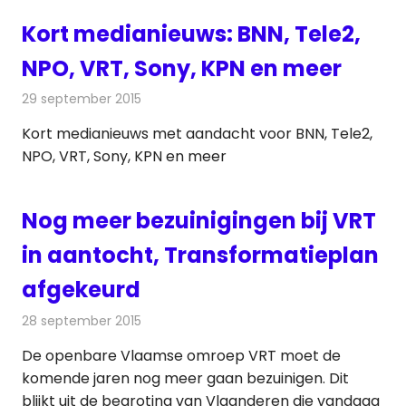
Kort medianieuws: BNN, Tele2,
NPO, VRT, Sony, KPN en meer
29 september 2015
Redactie
Andere media over de media
,
Nieuws
Kort medianieuws met aandacht voor BNN, Tele2,
NPO, VRT, Sony, KPN en meer
Nog meer bezuinigingen bij VRT
in aantocht, Transformatieplan
afgekeurd
28 september 2015
Redactie
Nieuws
,
Radionieuws
,
Televisienieuws
De openbare Vlaamse omroep VRT moet de
komende jaren nog meer gaan bezuinigen. Dit
blijkt uit de begroting van Vlaanderen die vandaag