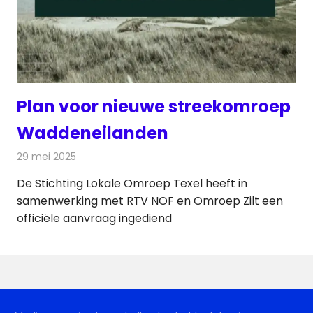
Plan voor nieuwe streekomroep
Waddeneilanden
29 mei 2025
Redactie
Radionieuws
De Stichting Lokale Omroep Texel heeft in
samenwerking met RTV NOF en Omroep Zilt een
officiële aanvraag ingediend