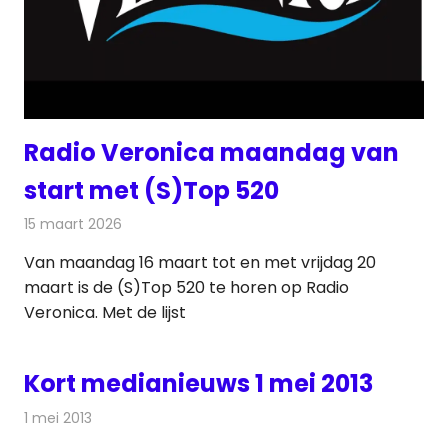
Radio Veronica maandag van
start met (S)Top 520
15 maart 2026
Redactie
Radionieuws
Van maandag 16 maart tot en met vrijdag 20
maart is de (S)Top 520 te horen op Radio
Veronica. Met de lijst
Kort medianieuws 1 mei 2013
1 mei 2013
Redactie
Andere media over de media