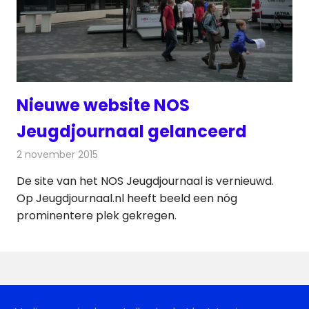
Nieuwe website NOS
Jeugdjournaal gelanceerd
2 november 2015
Redactie
Internet
,
Nieuws
,
Televisienieuws
De site van het NOS Jeugdjournaal is vernieuwd.
Op Jeugdjournaal.nl heeft beeld een nóg
prominentere plek gekregen.