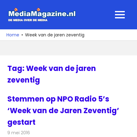
Ga
naar
MediaMagaz
MENU
de
De
inhoud
media
Home
Week van de jaren zeventig
over
de
media
Tag:
Week van de jaren
zeventig
Stemmen op NPO Radio 5’s
‘Week van de Jaren Zeventig’
gestart
9 mei 2016
Redactie
Nieuws
,
Radionieuws