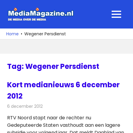
Ga
naar
MediaMagaz
MENU
de
De
inhoud
media
Home
Wegener Persdienst
over
de
media
Tag:
Wegener Persdienst
Kort medianieuws 6 december
2012
6 december 2012
Redactie
Andere media over de media
RTV Noord stapt naar de rechter nu
Gedeputeerde Staten vasthoudt aan een lagere
subsidie voor volgend jaar. Dat meldt Dagblad van