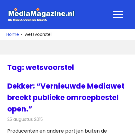
Ga
naar
MediaMagaz
MENU
de
De
inhoud
media
Home
wetsvoorstel
over
de
media
Tag:
wetsvoorstel
Dekker: “Vernieuwde Mediawet
breekt publieke omroepbestel
open.”
25 augustus 2015
Redactie
Nieuws
,
Televisienieuws
Producenten en andere partijen buiten de