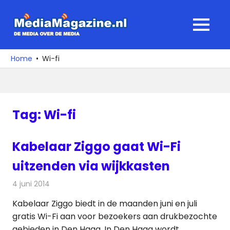
Ga
naar
MediaMagaz
MENU
de
De
inhoud
media
Home
Wi-fi
over
de
media
Tag:
Wi-fi
Kabelaar Ziggo gaat Wi-Fi
uitzenden via wijkkasten
4 juni 2014
Redactie
Kabelzaken
Kabelaar Ziggo biedt in de maanden juni en juli
gratis Wi-Fi aan voor bezoekers aan drukbezochte
gebieden in Den Haag. In Den Haag wordt