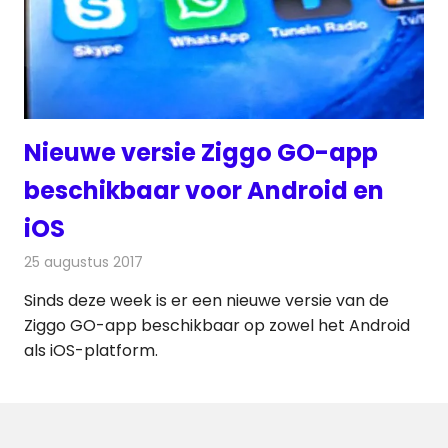
Nieuwe versie Ziggo GO-app
beschikbaar voor Android en
iOS
25 augustus 2017
Redactie
Nieuws
,
Televisienieuws
Sinds deze week is er een nieuwe versie van de
Ziggo GO-app beschikbaar op zowel het Android
als iOS-platform.