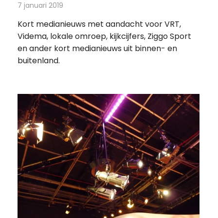
7 januari 2019
Redactie
Andere media over de media
Kort medianieuws met aandacht voor VRT,
Videma, lokale omroep, kijkcijfers, Ziggo Sport
en ander kort medianieuws uit binnen- en
buitenland.