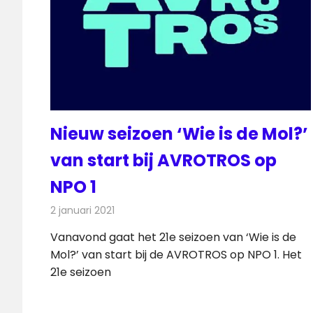
Nieuw seizoen ‘Wie is de Mol?’
van start bij AVROTROS op
NPO 1
2 januari 2021
Redactie
Televisienieuws
Vanavond gaat het 21e seizoen van ‘Wie is de
Mol?’ van start bij de AVROTROS op NPO 1. Het
21e seizoen