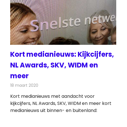
Kort medianieuws: Kijkcijfers,
NL Awards, SKV, WIDM en
meer
18 maart 2020
Redactie
Andere media over de media
Kort medianieuws met aandacht voor
kijkcijfers, NL Awards, SKV, WIDM en meer kort
medianieuws uit binnen- en buitenland: