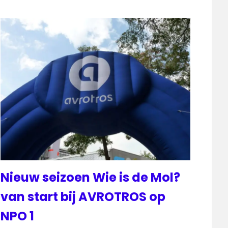
Nieuw seizoen Wie is de Mol?
van start bij AVROTROS op
NPO 1