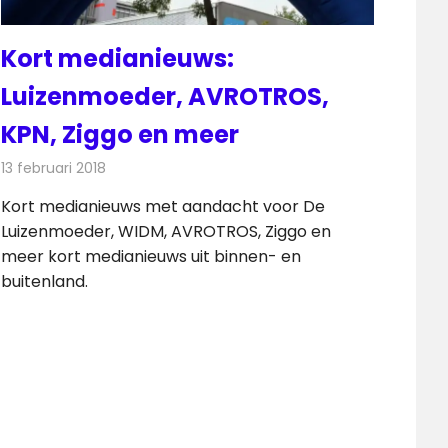
Kort medianieuws:
Luizenmoeder, AVROTROS,
KPN, Ziggo en meer
13 februari 2018
Redactie
Andere media over de media
,
Nieuws
Kort medianieuws met aandacht voor De
Luizenmoeder, WIDM, AVROTROS, Ziggo en
meer kort medianieuws uit binnen- en
buitenland.