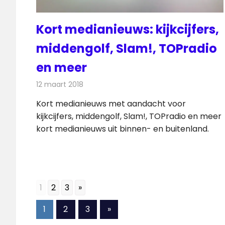
Kort medianieuws: kijkcijfers,
middengolf, Slam!, TOPradio
en meer
12 maart 2018
Redactie
Andere media over de media
,
Nieuws
Kort medianieuws met aandacht voor
kijkcijfers, middengolf, Slam!, TOPradio en meer
kort medianieuws uit binnen- en buitenland.
1
2
3
»
Berichten
Volgende
1
2
3
»
berichten