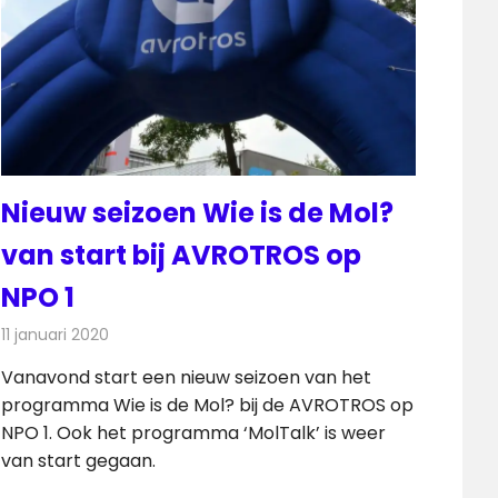
Nieuw seizoen Wie is de Mol?
van start bij AVROTROS op
NPO 1
11 januari 2020
Redactie
Televisienieuws
Vanavond start een nieuw seizoen van het
programma Wie is de Mol? bij de AVROTROS op
NPO 1. Ook het programma ‘MolTalk’ is weer
van start gegaan.