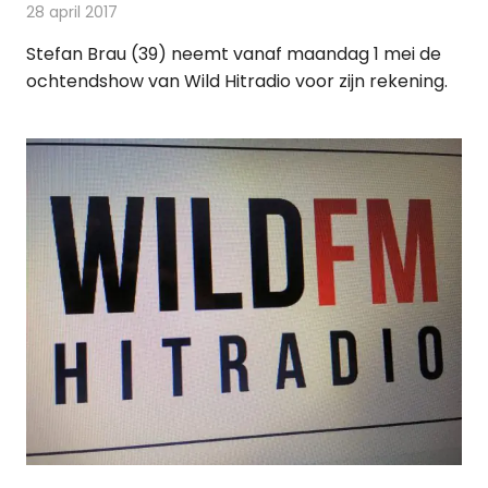
28 april 2017
Redactie
Nieuws
,
Radionieuws
Stefan Brau (39) neemt vanaf maandag 1 mei de
ochtendshow van Wild Hitradio voor zijn rekening.