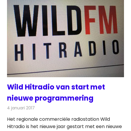
Wild Hitradio van start met
nieuwe programmering
4 januari 2017
Redactie
Nieuws
,
Radionieuws
Het regionale commerciële radiostation Wild
Hitradio is het nieuwe jaar gestart met een nieuwe