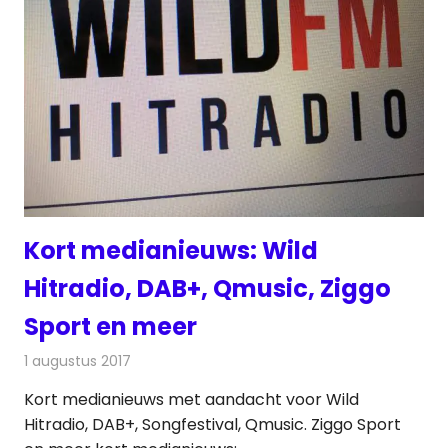
Kort medianieuws: Wild
Hitradio, DAB+, Qmusic, Ziggo
Sport en meer
1 augustus 2017
Redactie
Andere media over de media
,
Nieuws
Kort medianieuws met aandacht voor Wild
Hitradio, DAB+, Songfestival, Qmusic. Ziggo Sport