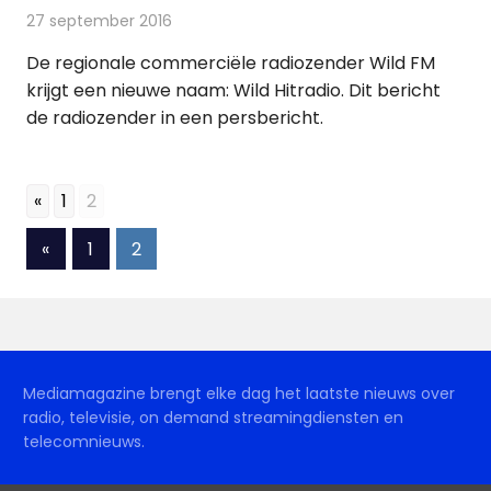
27 september 2016
Redactie
Nieuws
,
Radionieuws
De regionale commerciële radiozender Wild FM
krijgt een nieuwe naam: Wild Hitradio. Dit bericht
de radiozender in een persbericht.
«
1
2
Berichten
Vorige
«
1
2
berichten
paginering
Mediamagazine brengt elke dag het laatste nieuws over
radio, televisie, on demand streamingdiensten en
telecomnieuws.