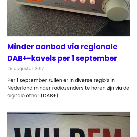
Minder aanbod via regionale
DAB+-kavels per 1 september
29 augustus 2017
Redactie
Nieuws
,
Radionieuws
Per 1 september zullen er in diverse regio’s in
Nederland minder radiozenders te horen zijn via de
digitale ether (DAB+).