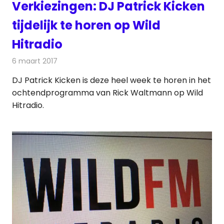
Verkiezingen: DJ Patrick Kicken
tijdelijk te horen op Wild
Hitradio
6 maart 2017
Redactie
Nieuws
,
Radionieuws
DJ Patrick Kicken is deze heel week te horen in het
ochtendprogramma van Rick Waltmann op Wild
Hitradio.