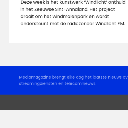
Deze week is het kunstwerk ‘Windlicht’ onthuld
in het Zeeuwse Sint-Annaland. Het project
draait om het windmolenpark en wordt
ondersteunt met de radiozender Windlicht FM.
Mediamagazine brengt elke dag het laatste nieuws ove
streamingdiensten en telecomnieuws.