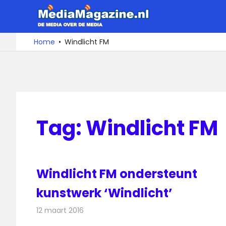
Ga
MediaMa
naar
de
De
Home
Windlicht FM
media
inhoud
over
de
media
Tag:
Windlicht FM
Windlicht FM ondersteunt
kunstwerk ‘Windlicht’
12 maart 2016
Redactie
Nieuws
,
Radionieuws