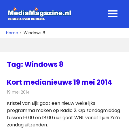
Ga
naar
MediaMagaz
MENU
de
De
inhoud
media
Home
Windows 8
over
de
media
Tag:
Windows 8
Kort medianieuws 19 mei 2014
19 mei 2014
Redactie
Andere media over de media
Kristel van Eijk gaat een nieuw wekelijks
programma maken op Radio 2. Op zondagmiddag
tussen 16.00 en 18.00 uur gaat WNL vanaf 1 juni Zo’n
zondag uitzenden.