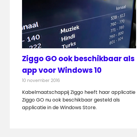
Ziggo GO ook beschikbaar als
app voor Windows 10
10 november 2016
Redactie
Kabelzaken
,
Nieuws
,
Televisienieuws
Kabelmaatschappij Ziggo heeft haar applicatie
Ziggo GO nu ook beschikbaar gesteld als
applicatie in de Windows Store.