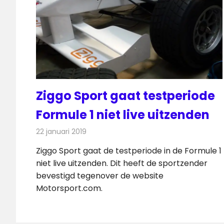
Ziggo Sport gaat testperiode
Formule 1 niet live uitzenden
22 januari 2019
Redactie
Televisienieuws
Ziggo Sport gaat de testperiode in de Formule 1
niet live uitzenden. Dit heeft de sportzender
bevestigd tegenover de website
Motorsport.com.