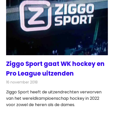
Ziggo Sport gaat WK hockey en
Pro League uitzenden
16 november 2018
Redactie
Televisienieuws
Ziggo Sport heeft de uitzendrechten verworven
van het wereldkampioenschap hockey in 2022
voor zowel de heren als de dames.