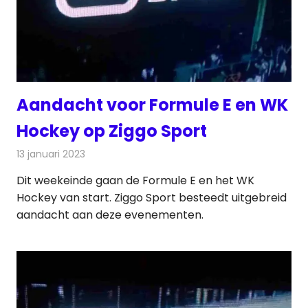
Aandacht voor Formule E en WK
Hockey op Ziggo Sport
13 januari 2023
Redactie
Televisienieuws
Dit weekeinde gaan de Formule E en het WK
Hockey van start. Ziggo Sport besteedt uitgebreid
aandacht aan deze evenementen.