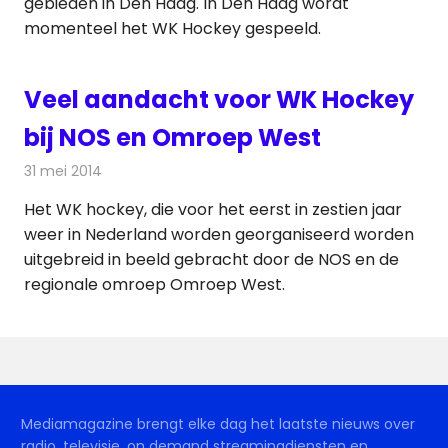
gebieden in Den Haag. In Den Haag wordt
momenteel het WK Hockey gespeeld.
Veel aandacht voor WK Hockey
bij NOS en Omroep West
31 mei 2014
Redactie
Televisienieuws
Het WK hockey, die voor het eerst in zestien jaar
weer in Nederland worden georganiseerd worden
uitgebreid in beeld gebracht door de NOS en de
regionale omroep Omroep West.
Mediamagazine brengt elke dag het laatste nieuws over
radio, televisie, on demand streamingdiensten en