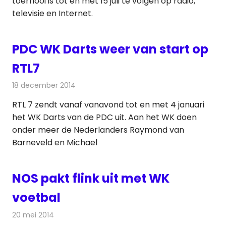
toernooi is tot en met 15 juli te volgen op radio,
televisie en Internet.
PDC WK Darts weer van start op
RTL7
18 december 2014
Redactie
Televisienieuws
RTL 7 zendt vanaf vanavond tot en met 4 januari
het WK Darts van de PDC uit. Aan het WK doen
onder meer de Nederlanders Raymond van
Barneveld en Michael
NOS pakt flink uit met WK
voetbal
20 mei 2014
Redactie
Televisienieuws