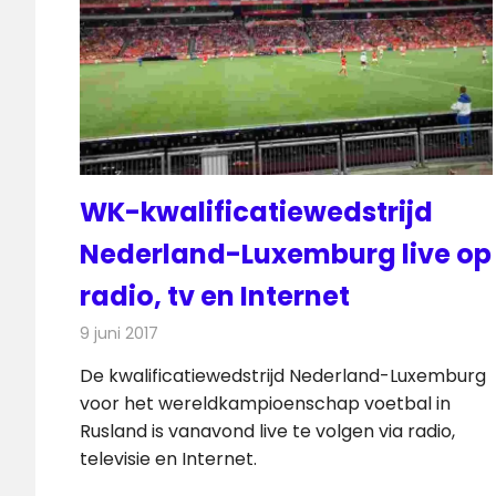
WK-kwalificatiewedstrijd
Nederland-Luxemburg live op
radio, tv en Internet
9 juni 2017
Redactie
Nieuws
,
Radionieuws
,
Televisienieuws
De kwalificatiewedstrijd Nederland-Luxemburg
voor het wereldkampioenschap voetbal in
Rusland is vanavond live te volgen via radio,
televisie en Internet.