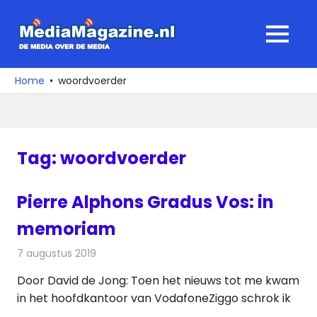
Ga
naar
MediaMagaz
MENU
de
De
inhoud
media
Home
woordvoerder
over
de
media
Tag:
woordvoerder
Pierre Alphons Gradus Vos: in
memoriam
7 augustus 2019
Redactie
Nieuws
Door David de Jong: Toen het nieuws tot me kwam
in het hoofdkantoor van VodafoneZiggo schrok ik