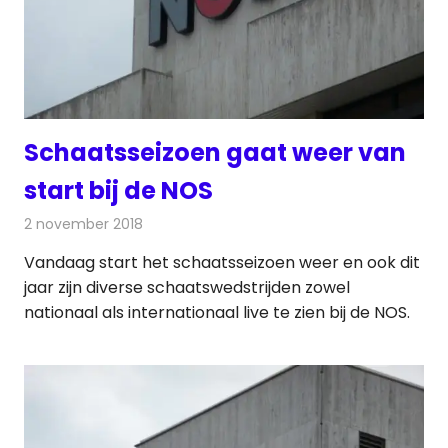
Schaatsseizoen gaat weer van
start bij de NOS
2 november 2018
Redactie
Televisienieuws
Vandaag start het schaatsseizoen weer en ook dit
jaar zijn diverse schaatswedstrijden zowel
nationaal als internationaal live te zien bij de NOS.