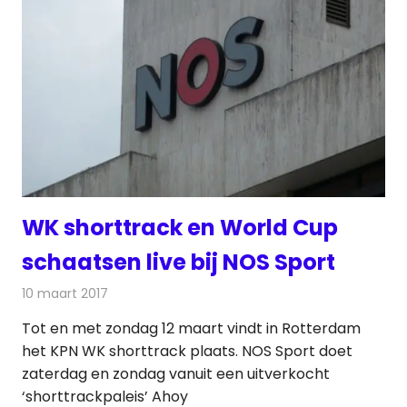
WK shorttrack en World Cup
schaatsen live bij NOS Sport
10 maart 2017
Redactie
Nieuws
,
Radionieuws
,
Televisienieuws
Tot en met zondag 12 maart vindt in Rotterdam
het KPN WK shorttrack plaats. NOS Sport doet
zaterdag en zondag vanuit een uitverkocht
‘shorttrackpaleis’ Ahoy