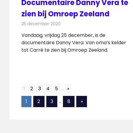
Documentaire Danny Vera te
zien bij Omroep Zeeland
25 december 2020
Redactie
Televisienieuws
Vandaag, vrijdag 25 december, is de
documentaire Danny Vera: Van oma’s kelder
tot Carré te zien bij Omroep Zeeland.
1
2
3
4
5
...
»
Berichten
Volgende
1
2
3
…
8
»
berichten
paginering