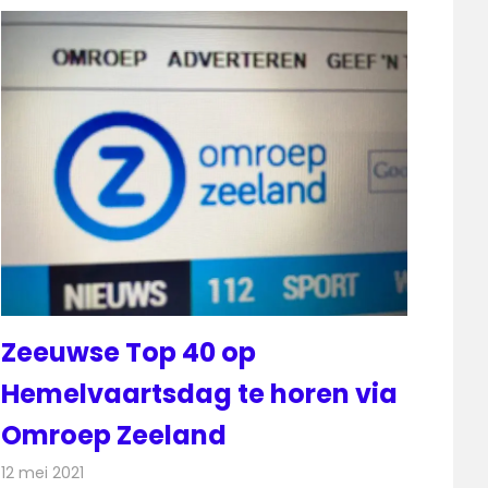
Zeeuwse Top 40 op
Hemelvaartsdag te horen via
Omroep Zeeland
12 mei 2021
Redactie
Radionieuws