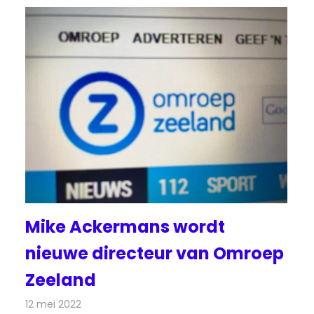
Mike Ackermans wordt
nieuwe directeur van Omroep
Zeeland
12 mei 2022
Redactie
Radionieuws