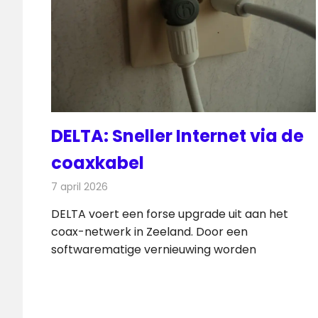
DELTA: Sneller Internet via de
coaxkabel
7 april 2026
Redactie
Telecom
DELTA voert een forse upgrade uit aan het
coax-netwerk in Zeeland. Door een
softwarematige vernieuwing worden