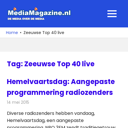
Ga
naar
MediaMagaz
MENU
de
De
inhoud
media
Home
Zeeuwse Top 40 live
over
de
media
Tag:
Zeeuwse Top 40 live
Hemelvaartsdag: Aangepaste
programmering radiozenders
14 mei 2015
Redactie
Radionieuws
Diverse radiozenders hebben vandaag,
Hemelvaartsdag, een aangepaste
programmering. NPO 3FM zendt traditiegetrouw