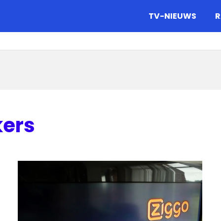
gazine.
TV-NIEUWS
R
kers