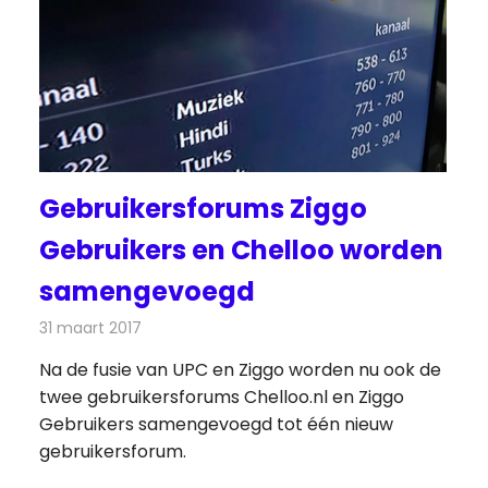
Gebruikersforums Ziggo
Gebruikers en Chelloo worden
samengevoegd
31 maart 2017
Redactie
Kabelzaken
,
Nieuws
,
Televisienieuws
Na de fusie van UPC en Ziggo worden nu ook de
twee gebruikersforums Chelloo.nl en Ziggo
Gebruikers samengevoegd tot één nieuw
gebruikersforum.