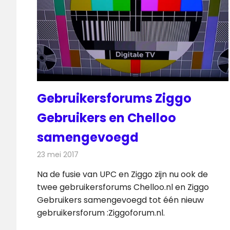
Gebruikersforums Ziggo
Gebruikers en Chelloo
samengevoegd
23 mei 2017
Redactie
Kabelzaken
,
Nieuws
,
Televisienieuws
Na de fusie van UPC en Ziggo zijn nu ook de
twee gebruikersforums Chelloo.nl en Ziggo
Gebruikers samengevoegd tot één nieuw
gebruikersforum :Ziggoforum.nl.