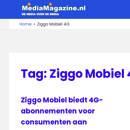
Ga
MediaMa
naar
de
De
Home
Ziggo Mobiel 4G
media
inhoud
over
de
media
Tag:
Ziggo Mobiel
Ziggo Mobiel biedt 4G-
abonnementen voor
consumenten aan