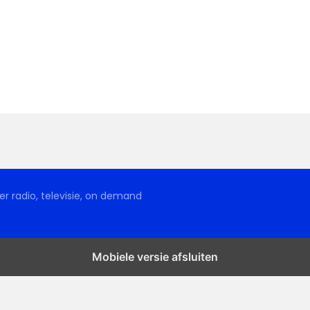
r radio, televisie, on demand
Mobiele versie afsluiten