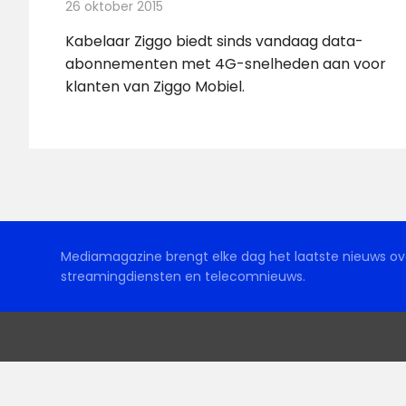
26 oktober 2015
Redactie
Nieuws
,
Telecom
Kabelaar Ziggo biedt sinds vandaag data-
abonnementen met 4G-snelheden aan voor
klanten van Ziggo Mobiel.
Mediamagazine brengt elke dag het laatste nieuws ove
streamingdiensten en telecomnieuws.