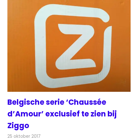
Belgische serie ‘Chaussée
d’Amour’ exclusief te zien bij
Ziggo
25 oktober 2017
Redactie
Kabelzaken
,
Nieuws