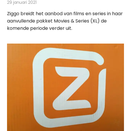
29 januari 2021
Redactie
On-demand
Ziggo breidt het aanbod van films en series in haar
aanvullende pakket Movies & Series (XL) de
komende periode verder uit.