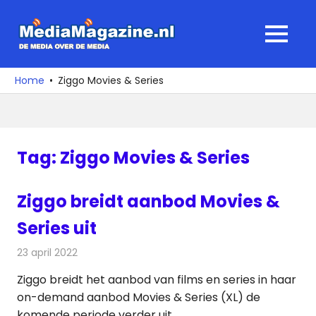
Ga
naar
MediaMagaz
MENU
de
De
inhoud
media
Home
Ziggo Movies & Series
over
de
media
Tag:
Ziggo Movies & Series
Ziggo breidt aanbod Movies &
Series uit
23 april 2022
Redactie
Televisienieuws
Ziggo breidt het aanbod van films en series in haar
on-demand aanbod Movies & Series (XL) de
komende periode verder uit.