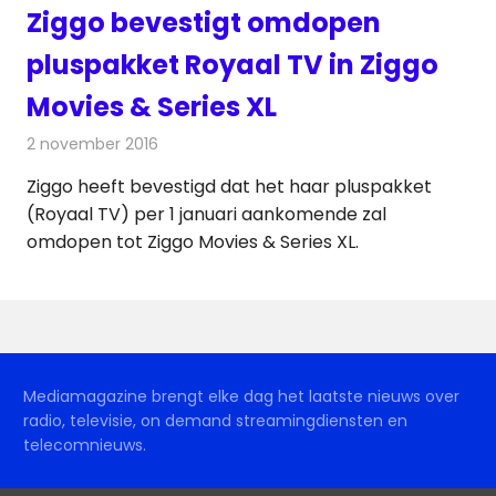
Ziggo bevestigt omdopen
pluspakket Royaal TV in Ziggo
Movies & Series XL
2 november 2016
Redactie
Kabelzaken
,
Nieuws
,
Televisienieuws
Ziggo heeft bevestigd dat het haar pluspakket
(Royaal TV) per 1 januari aankomende zal
omdopen tot Ziggo Movies & Series XL.
Mediamagazine brengt elke dag het laatste nieuws over
radio, televisie, on demand streamingdiensten en
telecomnieuws.