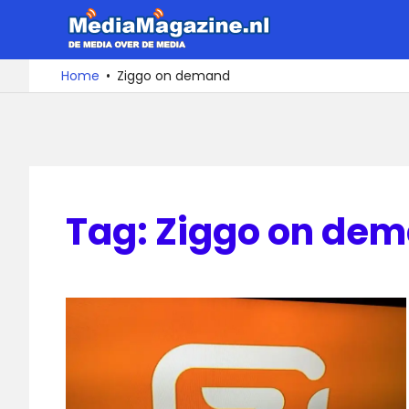
Ga
MediaMa
naar
de
De
Home
Ziggo on demand
media
inhoud
over
de
media
Tag:
Ziggo on de