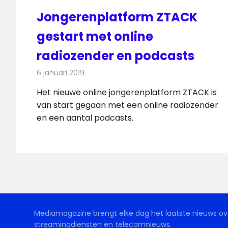
Jongerenplatform ZTACK
gestart met online
radiozender en podcasts
6 januari 2019
Redactie
Radionieuws
Het nieuwe online jongerenplatform ZTACK is
van start gegaan met een online radiozender
en een aantal podcasts.
Mediamagazine brengt elke dag het laatste nieuws ove
streamingdiensten en telecomnieuws.