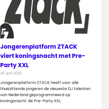
​Jongerenplatform ZTACK
viert koningsnacht met Pre-
Party XXL
26 april 2020
Redactie
Radionieuws
​Jongerenplatform ZTACK heeft voor alle
thuiszittende jongeren de nieuwste DJ talenten
van Nederland geprogrammeerd op
koningsnacht: de Pre-Party XXL.