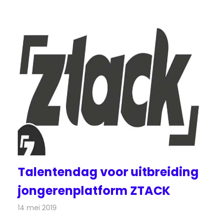
Talentendag voor uitbreiding
jongerenplatform ZTACK
14 mei 2019
Redactie
Radionieuws