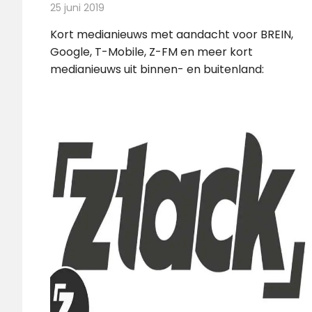
25 juni 2019
Redactie
Andere media over de media
Kort medianieuws met aandacht voor BREIN,
Google, T-Mobile, Z-FM en meer kort
medianieuws uit binnen- en buitenland: