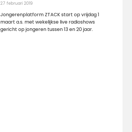
27 februari 2019
Redactie
Radionieuws
Jongerenplatform ZTACK start op vrijdag 1
maart a.s. met wekelijkse live radioshows
gericht op jongeren tussen 13 en 20 jaar.