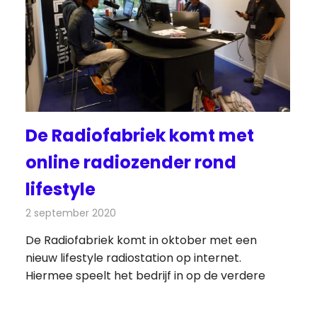
De Radiofabriek komt met
online radiozender rond
lifestyle
2 september 2020
Redactie
Radionieuws
De Radiofabriek komt in oktober met een
nieuw lifestyle radiostation op internet.
Hiermee speelt het bedrijf in op de verdere