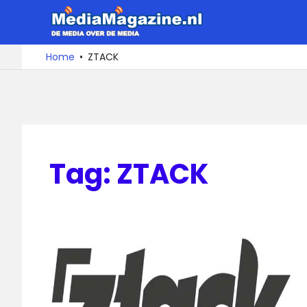
Ga
MediaMa
naar
de
De
Home
ZTACK
media
inhoud
over
de
media
Tag:
ZTACK