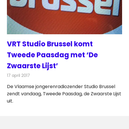
VRT Studio Brussel komt
Tweede Paasdag met ‘De
Zwaarste Lijst’
17 april 2017
Redactie
Nieuws
,
Radionieuws
De Vlaamse jongerenradiozender Studio Brussel
zendt vandaag, Tweede Paasdag, de Zwaarste Lijst
uit.