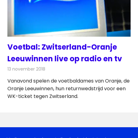
Voetbal: Zwitserland-Oranje
Leeuwinnen live op radio en tv
13 november 2018
Redactie
Televisienieuws
Vanavond spelen de voetbaldames van Oranje, de
Oranje Leeuwinnen, hun returnwedstrijd voor een
WK-ticket tegen Zwitserland.