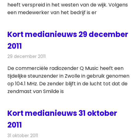
heeft verspreid in het westen van de wijk. Volgens
een medewerker van het bedrijf is er
Kort medianieuws 29 december
2011
29 december 2011
Redactie
Andere media over de media
De commerciële radiozender Q Music heeft een
tijdelijke steunzender in Zwolle in gebruik genomen
op 104.1 MHz. De zender blijft in de lucht tot dat de
zendmast van Smilde is
Kort medianieuws 31 oktober
2011
31 oktober 2011
Redactie
Andere media over de media