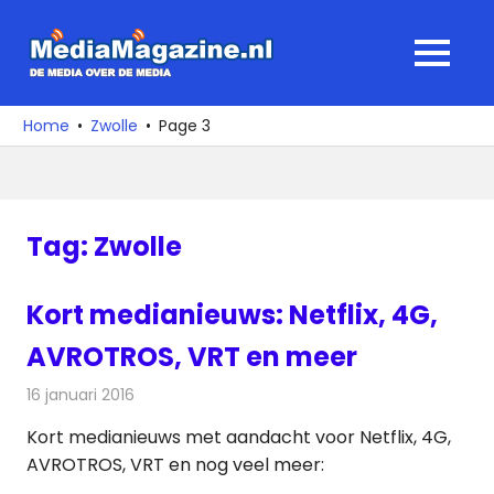
Ga
naar
MediaMagaz
MENU
de
De
inhoud
media
Home
Zwolle
Page 3
over
de
media
Tag:
Zwolle
Kort medianieuws: Netflix, 4G,
AVROTROS, VRT en meer
16 januari 2016
Redactie
Andere media over de media
,
Nieuws
Kort medianieuws met aandacht voor Netflix, 4G,
AVROTROS, VRT en nog veel meer: