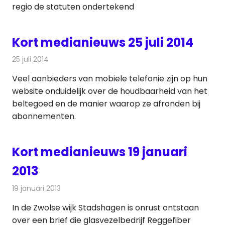
regio de statuten ondertekend
Kort medianieuws 25 juli 2014
25 juli 2014
Redactie
Andere media over de media
Veel aanbieders van mobiele telefonie zijn op hun
website onduidelijk over de houdbaarheid van het
beltegoed en de manier waarop ze afronden bij
abonnementen.
Kort medianieuws 19 januari
2013
19 januari 2013
Redactie
Andere media over de media
In de Zwolse wijk Stadshagen is onrust ontstaan
over een brief die glasvezelbedrijf Reggefiber