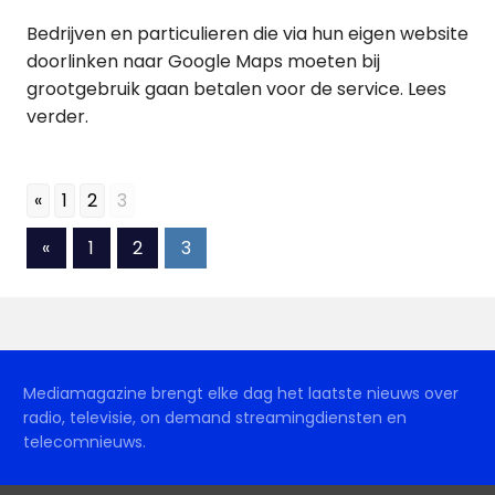
Bedrijven en particulieren die via hun eigen website
doorlinken naar Google Maps moeten bij
grootgebruik gaan betalen voor de service. Lees
verder.
«
1
2
3
Berichten
Vorige
«
1
2
3
berichten
paginering
Mediamagazine brengt elke dag het laatste nieuws over
radio, televisie, on demand streamingdiensten en
telecomnieuws.