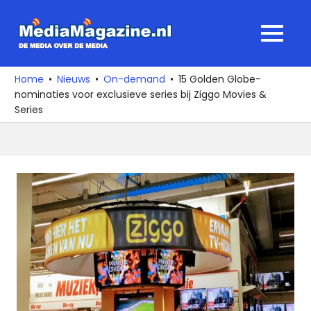
Ga
naar
MediaMagaz
MENU
de
De
inhoud
media
Home
Nieuws
On-demand
15 Golden Globe-
over
nominaties voor exclusieve series bij Ziggo Movies &
de
Series
media