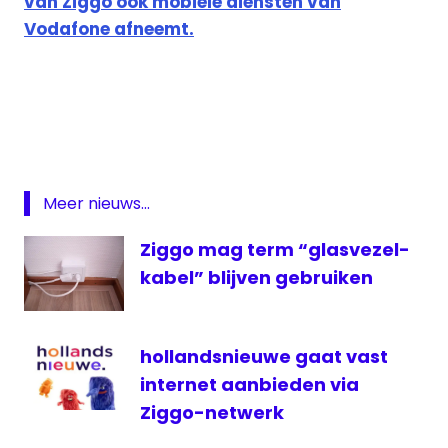
van Ziggo ook mobiele diensten van
Vodafone afneemt.
Chernobyl
HBO
Movies
&
Series
Meer nieuws...
Movies
&
Ziggo mag term “glasvezel-
Series
kabel” blijven gebruiken
XL
ziggo
hollandsnieuwe gaat vast
internet aanbieden via
Ziggo-netwerk